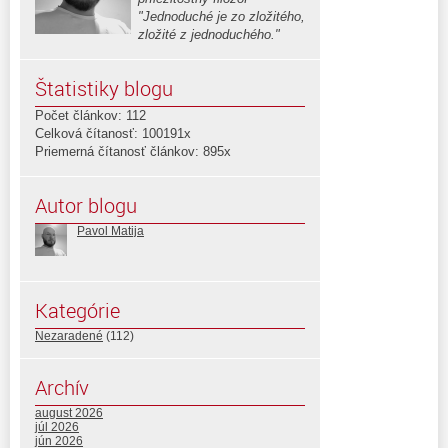
"Jednoduché je zo zložitého,
zložité z jednoduchého."
Štatistiky blogu
Počet článkov: 112
Celková čítanosť: 100191x
Priemerná čítanosť článkov: 895x
Autor blogu
Pavol Matija
Kategórie
Nezaradené
(112)
Archív
august 2026
júl 2026
jún 2026