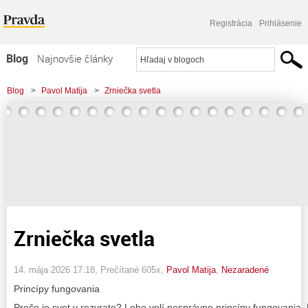
Registrácia
Prihlásenie
Blog
Najnovšie články
Najčítanejšie články
Blog
>
Pavol Matija
>
Zrniečka svetla
Najkomentovanejšie články
Zoznam blogov
Komerčné blogy
Zrniečka svetla
14. mája 2026 17:18
, Prečítané 605x,
Pavol Matija
,
Nezaradené
Princípy fungovania
Prečo je svet v rozvrate? Lebo volí nesprávne princípy fungovania.