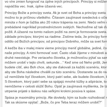
vo víre zmien fungovať na úplne iných princípoch. Princípy si môžeme
najväčšia vec. Inak, úplne úžasná vec.
Princípy Božie a princípy sveta. Ak je svet od Boha a princípy sveta
možno to je príčinou všetkého. Čítavam zaujímavé svedectvá o očist
minúta v ňom je ťažšia ako 20 rokov trápenia na zemi. Niečo veľmi 
prebádané napríklad prostredníctvom svätých. Nechoďme až tak ďa
požili. A úžasné na tomto našom požití na zemi je formovanie svet
základe princípov, ktorými sa riadime. Zistíme teda, že princípy for
odišlo od Božích princípov, od princípov Dobrého, môže sa svet fo
A keďže iba v malej miere vieme princípy meniť globálne, jediné, č
naše princípy. A nimi formovať svet. Často však žijeme v minulosti a
druhé neexistuje. Pre veriaceho človeka, je možnosťou pýtať sa s
môžem urobiť v tejto chvíli, sekunde…“ Keď sme od Neho prišli, J
budete cítiť, ako Boh chce, aby ste ďakovali za každú scenériu, k
aby ste Boha následne chválili za túto scenériu. Dostanete sa do rea
už nemôžete byť človekom, ktorý patrí sebe, ale budete človekom, k
S človekom, ktorý patrí sebe sa spájajú mnohé túžby a ašpirácie, t
nemôžeme v celosti slúžiť Bohu. Opäť je zaujímavá myšlienka, že tz
utrpenie prijaté s láskou nás veľkými krokmi posúva k spáse.
Spása je maximálny princíp. Ale dovtedy, kým sa bude rozhodovať 
Tak sa skúsme opýtať: „Bože, čo pre Teba teraz môžem urobiť?“