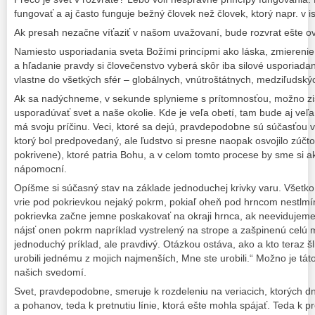
fungovať a aj často funguje bežný človek než človek, ktorý napr. v is
Ak presah nezačne víťaziť v našom uvažovaní, bude rozvrat ešte ove
Namiesto usporiadania sveta Božími princípmi ako láska, zmiereni
a hľadanie pravdy si človečenstvo vyberá skôr iba silové usporiadan
vlastne do všetkých sfér – globálnych, vnútroštátnych, medziľudský
Ak sa nadýchneme, v sekunde splynieme s prítomnosťou, možno zis
usporadúvať svet a naše okolie. Kde je veľa obetí, tam bude aj veľ
má svoju príčinu. Veci, ktoré sa dejú, pravdepodobne sú súčasťou 
ktorý bol predpovedaný, ale ľudstvo si presne naopak osvojilo zúčto
pokrivene), ktoré patria Bohu, a v celom tomto procese by sme si ak
nápomocní.
Opíšme si súčasný stav na základe jednoduchej krivky varu. Všetko 
vrie pod pokrievkou nejaký pokrm, pokiaľ oheň pod hrncom nestlm
pokrievka začne jemne poskakovať na okraji hrnca, ak neevidujem
nájsť onen pokrm napríklad vystrelený na strope a zašpinenú celú 
jednoduchý príklad, ale pravdivý. Otázkou ostáva, ako a kto teraz š
urobili jednému z mojich najmenších, Mne ste urobili.“ Možno je táto
našich svedomí.
Svet, pravdepodobne, smeruje k rozdeleniu na veriacich, ktorých d
a pohanov, teda k pretnutiu línie, ktorá ešte mohla spájať. Teda k p