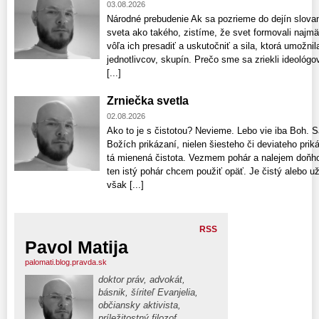
03.08.2026
Národné prebudenie Ak sa pozrieme do dejín slovan
sveta ako takého, zistíme, že svet formovali najmä
vôľa ich presadiť a uskutočniť a sila, ktorá umožni
jednotlivcov, skupín. Prečo sme sa zriekli ideológ
[...]
Zrniečka svetla
02.08.2026
Ako to je s čistotou? Nevieme. Lebo vie iba Boh. 
Božích prikázaní, nielen šiesteho či deviateho priká
tá mienená čistota. Vezmem pohár a nalejem doňho
ten istý pohár chcem použiť opäť. Je čistý alebo už
však [...]
RSS
Pavol Matija
palomati.blog.pravda.sk
doktor práv, advokát,
básnik, šíriteľ Evanjelia,
občiansky aktivista,
príležitostný filozof