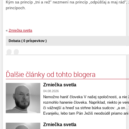
Kým sa princíp „tni a rež“ nezmení na princíp „odpúšťaj a maj rád“,
princípoch.
«
Zrniečka svetla
Debata ( 0 príspevkov )
Ďalšie články od tohto blogera
Zrniečka svetla
04.08.2026
Nemožno haniť človeka V našej spoločnosti, a nie 
rozmohlo hanenie človeka. Napríklad, niekto je vere
či vážnejší a hneď sa strhne búrka sudcov: „a on
Evanjeliu, lebo tam Pán Ježiš neodsúdil priamo ani 
Zrniečka svetla