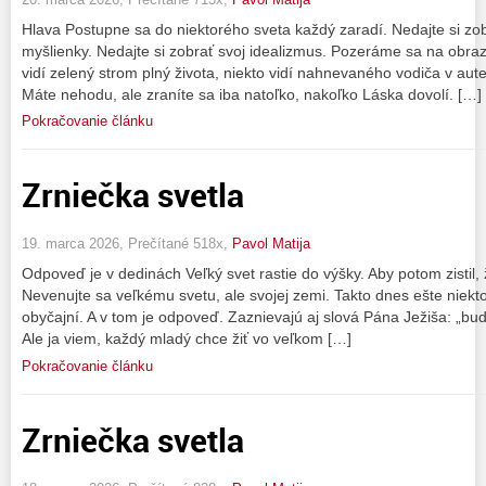
Hlava Postupne sa do niektorého sveta každý zaradí. Nedajte si zo
myšlienky. Nedajte si zobrať svoj idealizmus. Pozeráme sa na obraz
vidí zelený strom plný života, niekto vidí nahnevaného vodiča v aut
Máte nehodu, ale zraníte sa iba natoľko, nakoľko Láska dovolí. […]
Pokračovanie článku
Zrniečka svetla
19. marca 2026, Prečítané 518x,
Pavol Matija
Odpoveď je v dedinách Veľký svet rastie do výšky. Aby potom zistil,
Nevenujte sa veľkému svetu, ale svojej zemi. Takto dnes ešte niekt
obyčajní. A v tom je odpoveď. Zaznievajú aj slová Pána Ježiša: „b
Ale ja viem, každý mladý chce žiť vo veľkom […]
Pokračovanie článku
Zrniečka svetla