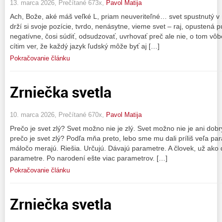
13. marca 2026, Prečítané 673x,
Pavol Matija
Ach, Bože, aké máš veľké L, priam neuveriteľné… svet spustnutý v
drží si svoje pozície, tvrdo, nenásytne, vieme svet – raj, opustená
negatívne, čosi súdiť, odsudzovať, uvrhovať preč ale nie, o tom vôb
cítim ver, že každý jazyk ľudský môže byť aj […]
Pokračovanie článku
Zrniečka svetla
10. marca 2026, Prečítané 670x,
Pavol Matija
Prečo je svet zlý? Svet možno nie je zlý. Svet možno nie je ani dobr
prečo je svet zlý? Podľa mňa preto, lebo sme mu dali príliš veľa para
máločo merajú. Riešia. Určujú. Dávajú parametre. A človek, už ako 
parametre. Po narodení ešte viac parametrov. […]
Pokračovanie článku
Zrniečka svetla