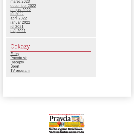
marec 2023
december 2022
august 2022
júl 2022
apríl 2022
január 2022
júl 2021
máj 2021
Odkazy
Fotky
Pravda.sk
Recepty
Šport
TV program