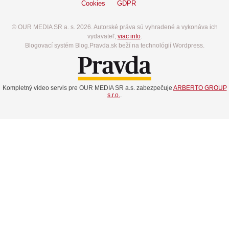
Cookies
GDPR
© OUR MEDIA SR a. s. 2026. Autorské práva sú vyhradené a vykonáva ich
vydavateľ,
viac info
.
Blogovací systém Blog.Pravda.sk beží na technológií Wordpress.
Kompletný video servis pre OUR MEDIA SR a.s. zabezpečuje
ARBERTO GROUP
s.r.o.
.