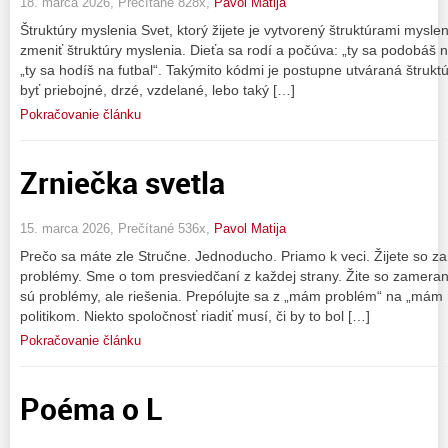
18. marca 2026, Prečítané 828x,
Pavol Matija
Štruktúry myslenia Svet, ktorý žijete je vytvorený štruktúrami mysl
zmeniť štruktúry myslenia. Dieťa sa rodí a počúva: „ty sa podobáš 
„ty sa hodíš na futbal“. Takýmito kódmi je postupne utváraná štruktú
byť priebojné, drzé, vzdelané, lebo taký […]
Pokračovanie článku
Zrniečka svetla
15. marca 2026, Prečítané 536x,
Pavol Matija
Prečo sa máte zle Stručne. Jednoducho. Priamo k veci. Žijete so z
problémy. Sme o tom presviedčaní z každej strany. Žite so zameraní
sú problémy, ale riešenia. Prepólujte sa z „mám problém“ na „mám 
politikom. Niekto spoločnosť riadiť musí, či by to bol […]
Pokračovanie článku
Poéma o L