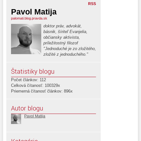
RSS
Pavol Matija
palomati.blog.pravda.sk
doktor práv, advokát,
básnik, šíriteľ Evanjelia,
občiansky aktivista,
príležitostný filozof
"Jednoduché je zo zložitého,
zložité z jednoduchého."
Štatistiky blogu
Počet článkov: 112
Celková čítanosť: 100329x
Priemerná čítanosť článkov: 896x
Autor blogu
Pavol Matija