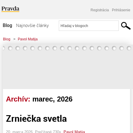
Registrácia
Prihlásenie
Blog
Najnovšie články
Najčítanejšie články
Blog
>
Pavol Matija
Najkomentovanejšie články
Zoznam blogov
Komerčné blogy
Archív:
marec, 2026
Zrniečka svetla
20. marca 2026, Prečítané 730x,
Pavol Matija