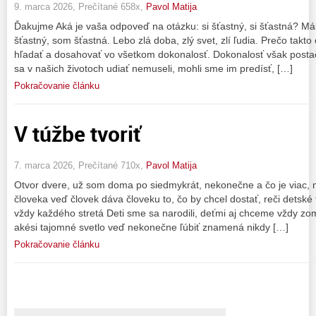
9. marca 2026, Prečítané 658x,
Pavol Matija
Ďakujme Aká je vaša odpoveď na otázku: si šťastný, si šťastná? M
šťastný, som šťastná. Lebo zlá doba, zlý svet, zlí ľudia. Prečo t
hľadať a dosahovať vo všetkom dokonalosť. Dokonalosť však postaču
sa v našich životoch udiať nemuseli, mohli sme im predísť, […]
Pokračovanie článku
V túžbe tvoriť
7. marca 2026, Prečítané 710x,
Pavol Matija
Otvor dvere, už som doma po siedmykrát, nekonečne a čo je viac, ne
človeka veď človek dáva človeku to, čo by chcel dostať, reči detské 
vždy každého stretá Deti sme sa narodili, deťmi aj chceme vždy zo
akési tajomné svetlo veď nekonečne ľúbiť znamená nikdy […]
Pokračovanie článku