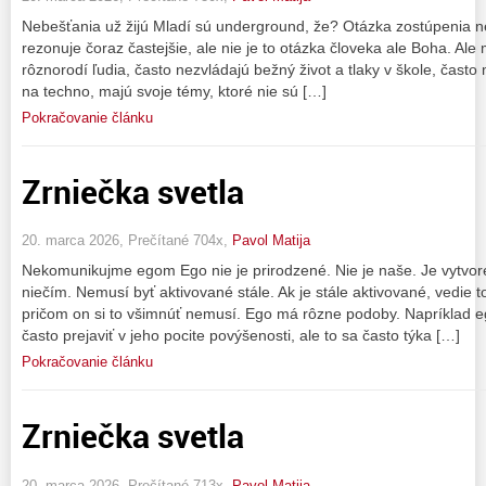
Nebešťania už žijú Mladí sú underground, že? Otázka zostúpenia 
rezonuje čoraz častejšie, ale nie je to otázka človeka ale Boha. A
rôznorodí ľudia, často nezvládajú bežný život a tlaky v škole, často
na techno, majú svoje témy, ktoré nie sú […]
Pokračovanie článku
Zrniečka svetla
20. marca 2026, Prečítané 704x,
Pavol Matija
Nekomunikujme egom Ego nie je prirodzené. Nie je naše. Je vytvor
niečím. Nemusí byť aktivované stále. Ak je stále aktivované, vedie
pričom on si to všimnúť nemusí. Ego má rôzne podoby. Napríklad e
často prejaviť v jeho pocite povýšenosti, ale to sa často týka […]
Pokračovanie článku
Zrniečka svetla
20. marca 2026, Prečítané 713x,
Pavol Matija