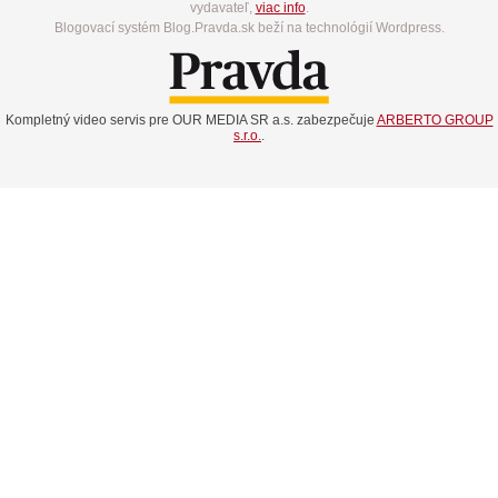
vydavateľ,
viac info
.
Blogovací systém Blog.Pravda.sk beží na technológií Wordpress.
Kompletný video servis pre OUR MEDIA SR a.s. zabezpečuje
ARBERTO GROUP
s.r.o.
.