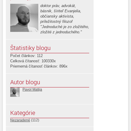
doktor práv, advokát,
básnik, šíriteľ Evanjelia,
občiansky aktivista,
príležitostný filozof
"Jednoduché je zo zložitého,
zložité z jednoduchého."
Štatistiky blogu
Počet článkov: 112
Celková čítanosť: 100330x
Priemerná čítanosť článkov: 896x
Autor blogu
Pavol Matija
Kategórie
Nezaradené
(112)