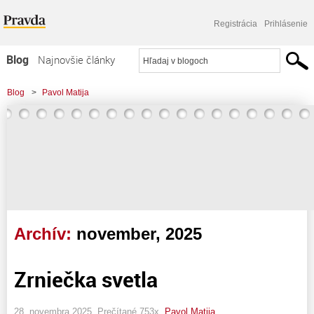
Registrácia
Prihlásenie
Blog
Najnovšie články
Najčítanejšie články
Blog
>
Pavol Matija
Najkomentovanejšie články
Zoznam blogov
Komerčné blogy
Archív:
november, 2025
Zrniečka svetla
28. novembra 2025, Prečítané 753x,
Pavol Matija