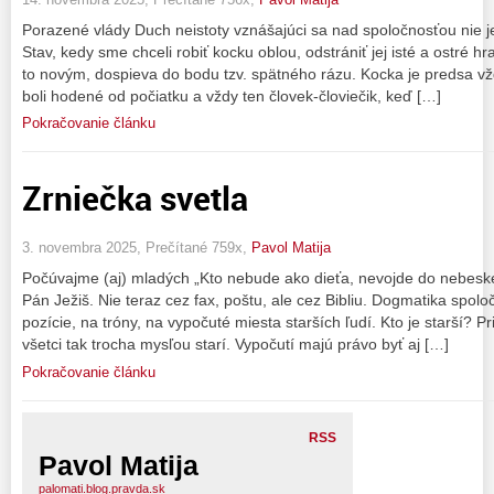
Porazené vlády Duch neistoty vznášajúci sa nad spoločnosťou nie 
Stav, kedy sme chceli robiť kocku oblou, odstrániť jej isté a ostré h
to novým, dospieva do bodu tzv. spätného rázu. Kocka je predsa v
boli hodené od počiatku a vždy ten človek-človiečik, keď […]
Pokračovanie článku
Zrniečka svetla
3. novembra 2025, Prečítané 759x,
Pavol Matija
Počúvajme (aj) mladých „Kto nebude ako dieťa, nevojde do nebes
Pán Ježiš. Nie teraz cez fax, poštu, ale cez Bibliu. Dogmatika spolo
pozície, na tróny, na vypočuté miesta starších ľudí. Kto je starší? 
všetci tak trocha mysľou starí. Vypočutí majú právo byť aj […]
Pokračovanie článku
RSS
Pavol Matija
palomati.blog.pravda.sk