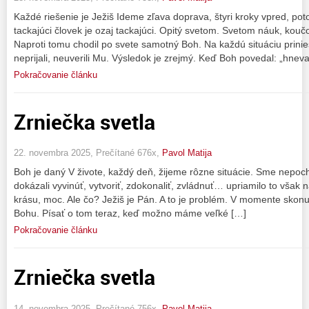
Každé riešenie je Ježiš Ideme zľava doprava, štyri kroky vpred, p
tackajúci človek je ozaj tackajúci. Opitý svetom. Svetom náuk, koučo
Naproti tomu chodil po svete samotný Boh. Na každú situáciu prinie
neprijali, neuverili Mu. Výsledok je zrejmý. Keď Boh povedal: „hneva
Pokračovanie článku
Zrniečka svetla
22. novembra 2025, Prečítané 676x,
Pavol Matija
Boh je daný V živote, každý deň, žijeme rôzne situácie. Sme nepoc
dokázali vyvinúť, vytvoriť, zdokonaliť, zvládnuť… upriamilo to však 
krásu, moc. Ale čo? Ježiš je Pán. A to je problém. V momente skon
Bohu. Písať o tom teraz, keď možno máme veľké […]
Pokračovanie článku
Zrniečka svetla
14. novembra 2025, Prečítané 756x,
Pavol Matija