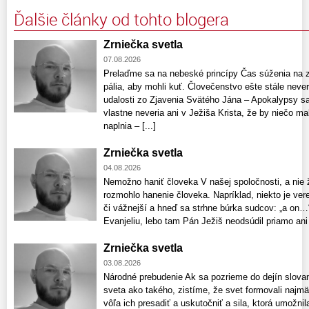
Ďalšie články od tohto blogera
Zrniečka svetla
07.08.2026
Prelaďme sa na nebeské princípy Čas súženia na z
pália, aby mohli kuť. Človečenstvo ešte stále neverí
udalosti zo Zjavenia Svätého Jána – Apokalypsy sa
vlastne neveria ani v Ježiša Krista, že by niečo ma
naplnia – [...]
Zrniečka svetla
04.08.2026
Nemožno haniť človeka V našej spoločnosti, a nie 
rozmohlo hanenie človeka. Napríklad, niekto je vere
či vážnejší a hneď sa strhne búrka sudcov: „a on
Evanjeliu, lebo tam Pán Ježiš neodsúdil priamo ani 
Zrniečka svetla
03.08.2026
Národné prebudenie Ak sa pozrieme do dejín slovan
sveta ako takého, zistíme, že svet formovali najmä
vôľa ich presadiť a uskutočniť a sila, ktorá umožni