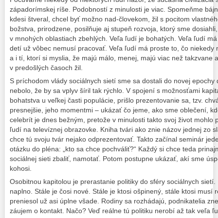
západorímskej ríše. Podobností z minulosti je viac. Spomeňme bájn
kdesi štveral, chcel byť možno nad-človekom, žil s pocitom vlastné
božstva, prirodzene, posilňuje aj stupeň rozvoja, ktorý sme dosiahli,
v mnohých oblastiach zbehlých. Veľa ľudí je bohatých. Veľa ľudí má
detí už vôbec nemusí pracovať. Veľa ľudí má proste to, čo niekedy
a i tí, ktorí si myslia, že majú málo, menej, majú viac než takzvane 
v predošlých časoch žil.
S príchodom vlády sociálnych sietí sme sa dostali do novej epochy 
nebolo, že by sa vplyv šíril tak rýchlo. V spojení s možnosťami ka
bohatstva u veľkej časti populácie, prišlo prezentovanie sa, tzv. ch
presnejšie, jeho momentmi – ukázať čo jeme, ako sme oblečení, kd
celebrít je dnes bežným, pretože v minulosti takto svoj život mohlo
ľudí na televíznej obrazovke. Kniha tvári ako znie názov jednej zo s
chce tú svoju tvár nejako odprezentovať. Takto začínal seminár jed
otázku do pléna: „kto sa chce pochváliť?“ Každý si chce teda prin
sociálnej sieti zbaliť, namotať. Potom postupne ukázať, akí sme úsp
kohosi.
Osobitnou kapitolou je prerastanie politiky do sféry sociálnych sietí. 
naplno. Stále je čosi nové. Stále je ktosi ošpinený, stále ktosi musí 
preniesol už asi úplne všade. Rodiny sa rozhádajú, podnikatelia znepr
záujem o kontakt. Načo? Veď reálne tú politiku nerobí až tak veľa ľ