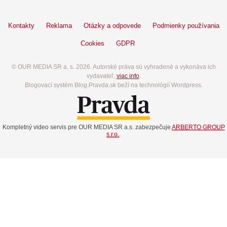
Kontakty
Reklama
Otázky a odpovede
Podmienky používania
Cookies
GDPR
© OUR MEDIA SR a. s. 2026. Autorské práva sú vyhradené a vykonáva ich
vydavateľ,
viac info
.
Blogovací systém Blog.Pravda.sk beží na technológií Wordpress.
Kompletný video servis pre OUR MEDIA SR a.s. zabezpečuje
ARBERTO GROUP
s.r.o.
.