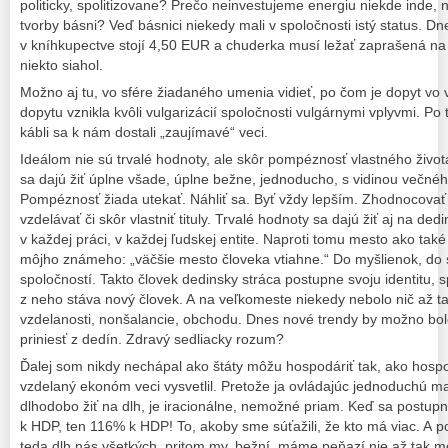
politicky, spolitizovane? Prečo neinvestujeme energiu niekde inde,
tvorby básni? Veď básnici niekedy mali v spoločnosti istý status. D
v kníhkupectve stojí 4,50 EUR a chuderka musí ležať zaprašená na p
niekto siahol.
Možno aj tu, vo sfére žiadaného umenia vidieť, po čom je dopyt vo 
dopytu vznikla kvôli vulgarizácií spoločnosti vulgárnymi vplyvmi.
kábli sa k nám dostali „zaujímavé“ veci.
Ideálom nie sú trvalé hodnoty, ale skôr pompéznosť vlastného život
sa dajú žiť úplne všade, úplne bežne, jednoducho, s vidinou večného
Pompéznosť žiada utekať. Náhliť sa. Byť vždy lepším. Zhodnocovať
vzdelávať či skôr vlastniť tituly. Trvalé hodnoty sa dajú žiť aj na de
v každej práci, v každej ľudskej entite. Naproti tomu mesto ako tak
môjho známeho: „väčšie mesto človeka vtiahne.“ Do myšlienok, do 
spoločností. Takto človek dedinsky stráca postupne svoju identitu, 
z neho stáva nový človek. A na veľkomeste niekedy nebolo nič až ta
vzdelanosti, nonšalancie, obchodu. Dnes nové trendy by možno bo
priniesť z dedín. Zdravý sedliacky rozum?
Ďalej som nikdy nechápal ako štáty môžu hospodáriť tak, ako hospo
vzdelaný ekonóm veci vysvetlil. Pretože ja ovládajúc jednoduchú m
dlhodobo žiť na dlh, je iracionálne, nemožné priam. Keď sa postupn
k HDP, ten 116% k HDP! To, akoby sme súťažili, že kto má viac. A pot
teda dlh nás všetkých, pritom my, bežní, máme peňazí nie až ta