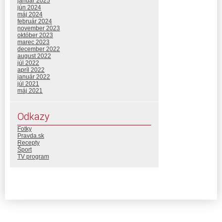
január 2025
jún 2024
máj 2024
február 2024
november 2023
október 2023
marec 2023
december 2022
august 2022
júl 2022
apríl 2022
január 2022
júl 2021
máj 2021
Odkazy
Fotky
Pravda.sk
Recepty
Šport
TV program