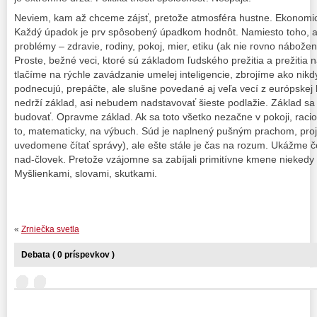
Neviem, kam až chceme zájsť, pretože atmosféra hustne. Ekonomicky
Každý úpadok je prv spôsobený úpadkom hodnôt. Namiesto toho, ab
problémy – zdravie, rodiny, pokoj, mier, etiku (ak nie rovno nábožens
Proste, bežné veci, ktoré sú základom ľudského prežitia a prežitia ná
tlačíme na rýchle zavádzanie umelej inteligencie, zbrojíme ako nikdy,
podnecujú, prepáčte, ale slušne povedané aj veľa vecí z európskej le
nedrží základ, asi nebudem nadstavovať šieste podlažie. Základ sa 
budovať. Opravme základ. Ak sa toto všetko nezačne v pokoji, raci
to, matematicky, na výbuch. Súd je naplnený pušným prachom, projekt
uvedomene čítať správy), ale ešte stále je čas na rozum. Ukážme č
nad-človek. Pretože vzájomne sa zabíjali primitívne kmene niekedy
Myšlienkami, slovami, skutkami.
«
Zrniečka svetla
Debata ( 0 príspevkov )