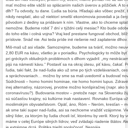
mať možno ešte väčší so splácaním našich úverov a pôžičiek. A to 
dlh? Tu odvody, tu dane. Ľudia sa búria. Hľadajú ako vôbec prežiť, 
nikdy nesplatí, ako už niektorí smelší ekonómovia povedali a ja če
pôvodom z dediny sa pridávam k ním. Vlastne, ako to chceme splati
nemožne. Budeme robiť 7 dní v týždni celý mesiac? Kto bude odob
do toho ešte i colná vojna? Vraj keď prestane fungovať obchod, blíži
príslovie. Snáď nie. Asi teda príde iné riešenie než zaplatenie dlho
Miš-maš už asi všade. Samozrejme, budeme sa tváriť, možno ne
2,80 EUR na kávu, všetko je v poriadku. Psychologicky to môže byť
pri gréckych obludných problémoch s dlhom vyjadril: „my nestrácame
pijú na námestí kávu.“ Postaviť sa na okraj útesu, piť kávu, čakať. 
ľudia, takí fakt, že nad-ľudia ako už sme po tých vzdelávaniach, ce
a sprächovaniach… možno by sme sa mali uvedomiť a budovať novú
Súdržnosti – homo homini hominae, nie homo homini lupus. Zdravé
inej alternatívy, názorovej, prvotne možno konšpiračnej (napr. ako
coronavírusu?). Budovania mostov – pretože napr. na Slovensku žije
sú súčasťou krajiny, sú kultúrne inak nastavení. Rovnako Európa už
moslimským obyvateľstvom. Opäť, áno, Róm – Neróm, kresťan – mos
ak sme takí super nad-ľudia, asi sa nechceme vraždiť vzájomne. Vi
silný líder, za ktorým by ľudia chceli ísť, ktorému by verili. Ktorý by
máme v celej Európe silných lídrov, veď zvládajú riadenie štátov. Ale
je extrémne drzá. Politika triešti spoločnosť. Nespája.