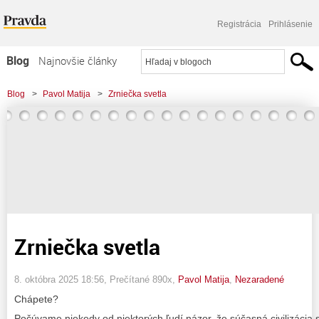
Registrácia
Prihlásenie
Blog
Najnovšie články
Najčítanejšie články
Blog
>
Pavol Matija
>
Zrniečka svetla
Najkomentovanejšie články
Zoznam blogov
Komerčné blogy
Zrniečka svetla
8. októbra 2025 18:56
, Prečítané 890x,
Pavol Matija
,
Nezaradené
Chápete?
Počúvame niekedy od niektorých ľudí názor, že súčasná civilizácia s