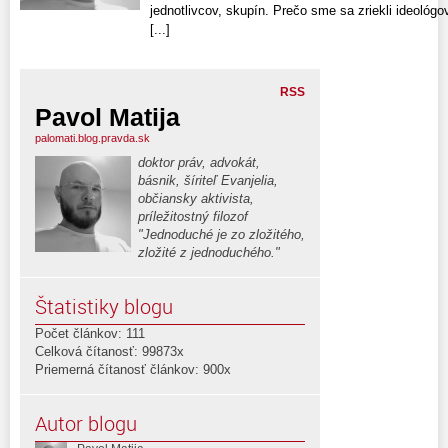
jednotlivcov, skupín. Prečo sme sa zriekli ideológ
[...]
RSS
Pavol Matija
palomati.blog.pravda.sk
doktor práv, advokát,
básnik, šíriteľ Evanjelia,
občiansky aktivista,
príležitostný filozof
"Jednoduché je zo zložitého,
zložité z jednoduchého."
Štatistiky blogu
Počet článkov: 111
Celková čítanosť: 99873x
Priemerná čítanosť článkov: 900x
Autor blogu